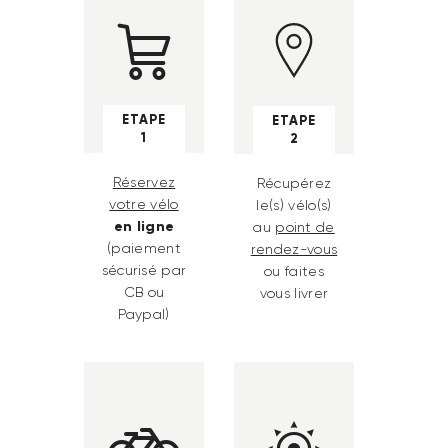
ETAPE
ETAPE
1
2
Réservez
Récupérez
votre vélo
le(s) vélo(s)
en ligne
au
point de
(paiement
rendez-vous
sécurisé par
ou faites
CB ou
vous livrer
Paypal)